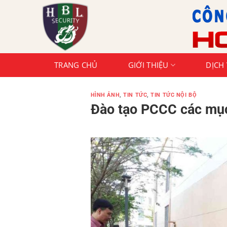
Chuyển
đến
nội
dung
TRANG CHỦ
GIỚI THIỆU
DỊCH
HÌNH ẢNH
,
TIN TỨC
,
TIN TỨC NỘI BỘ
Đào tạo PCCC các mục