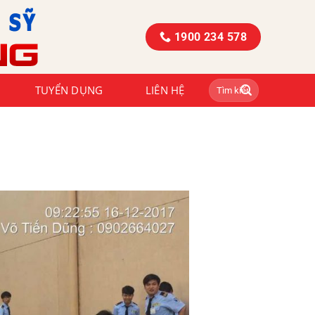
1900 234 578
TUYỂN DỤNG
LIÊN HỆ