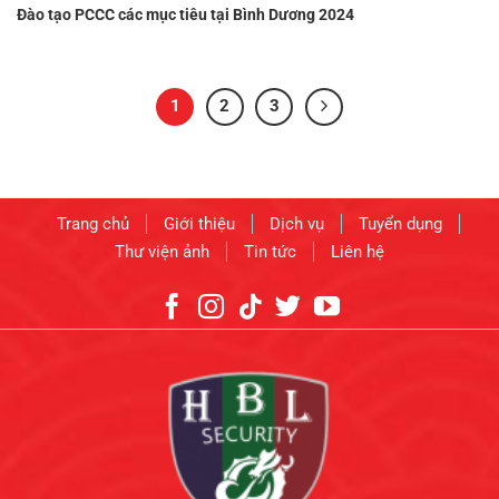
Đào tạo PCCC các mục tiêu tại Bình Dương 2024
1
2
3
Trang chủ
Giới thiệu
Dịch vụ
Tuyển dụng
Thư viện ảnh
Tin tức
Liên hệ