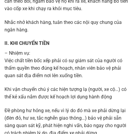
cần theo dõi, ngầm bảo vệ họ khi ra xe, khách hàng bỏ tiền
vào cốp xe khi chạy ra khỏi mục tiêu.
Nhắc nhở khách hàng, tuân theo các nội quy chung của
ngân hàng.
II. KHI CHUYỂN TIỀN
– Nhiệm vụ:
Việc chất tiền bốc xếp phải có sự giám sát của người có
thẩm quyền theo đúng kế hoạch, nhân viên bảo vệ phải
quan sát địa điểm nơi lên xuống tiền.
Khi vận chuyển chú ý các hiện tượng lạ (người, xe cộ…) có
thể kẻ xấu nắm được kế hoạch lợi dụng hành động
Đề phòng hư hỏng xe, nếu vì lý do đó mà xe phải dừng lại
(đèn đỏ, hư xe, tắc nghẽn giao thông…) bảo vệ phải sẵn
sàng quan sát kỹ, phát hiện nghi vấn, báo ngay cho người
có trách nhiệm lý do, địa điểm xe phải dừng.