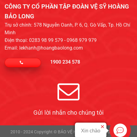
CÔNG TY CỔ PHẦN TẬP ĐOÀN VỆ SỸ HOÀNG
BẢO LONG​
Trụ sở chính: 578 Nguyễn Oanh, P. 6, Q. Gò Vấp, Tp. Hồ Chí
Minh
Điện thoại: 0283 98 99 579 - 0968 979 979
Email: lekhanh@hoangbaolong.com
1900 234 578
Gửi lời nhắn cho chúng tôi
Xin chào
2010 - 2024 Copyright © BẢO VỆ HOÀNG BẢO LONG - SEO by