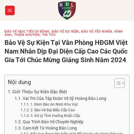
Chuyển
đến
nội
dung
BẢO VỆ MỤC TIÊU DI ĐỘNG
,
BẢO VỆ SỰ KIỆN
,
BẢO VỆ YẾU NHÂN
,
HÌNH
ẢNH
,
THIỆN NGUYỆN
,
TIN TỨC
Bảo Vệ Sự Kiện Tại Văn Phòng HĐGM Việt
Nam Nhân Dịp Đại Diện Cấp Cao Các Quốc
Gia Tới Chúc Mừng Giáng Sinh Năm 2024
Nội dung
Giới Thiệu Sự Kiện Đặc Biệt
Vai Trò Của Tập Đoàn Vệ Sỹ Hoàng Bảo Long
1. Đảm Bảo An Ninh Khu Vực
2. Bảo Vệ Đại Biểu Cấp Cao
3. Xử Lý Tình Huống Khẩn Cấp
Quy Trình Bảo Vệ Chuyên Nghiệp
Cam Kết Từ Hoàng Bảo Long
Nếu bạn đang tìm kiếm một đối tác tin cậy trong lĩnh vực