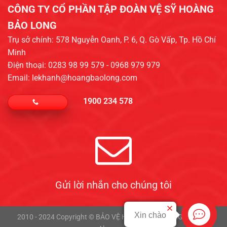
CÔNG TY CỔ PHẦN TẬP ĐOÀN VỆ SỸ HOÀNG
BẢO LONG​
Trụ sở chính: 578 Nguyễn Oanh, P. 6, Q. Gò Vấp, Tp. Hồ Chí
Minh
Điện thoại: 0283 98 99 579 - 0968 979 979
Email: lekhanh@hoangbaolong.com
1900 234 578
Gửi lời nhắn cho chúng tôi
Xin chào
2010 - 2024 Copyright © BẢO VỆ HOÀNG BẢO LONG - SEO by