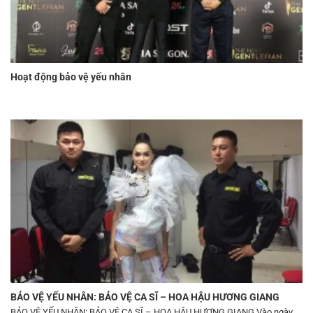
Hoạt động bảo vệ yếu nhân
BẢO VỆ YẾU NHÂN: BẢO VỆ CA SĨ – HOA HẬU HƯƠNG GIANG
BẢO VỆ YẾU NHÂN: BẢO VỆ CA SĨ – HOA HẬU HƯƠNG GIANG Vào ngày...