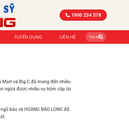
1900 234 578
TUYỂN DỤNG
LIÊN HỆ
e Mart và Big C đã mang đến nhiều
găn ngừa được nhiều vụ trộm cắp tài
đội ngũ bảo vệ HOÀNG BẢO LONG đã
át.