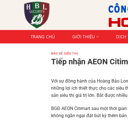
Chuyển
đến
nội
dung
TRANG CHỦ
GIỚI THIỆU
DỊCH
BẢO VỆ SIÊU THỊ
Tiếp nhận AEON Citim
Với sự đồng hành của Hoàng Bảo Long 
những lợi ích thiết thực cho các siêu
sản siêu thị giá trị lớn. Bắt được nhi
BGĐ AEON Citimart sau một thời gian
không ngần ngại đặt bút ký thêm bản