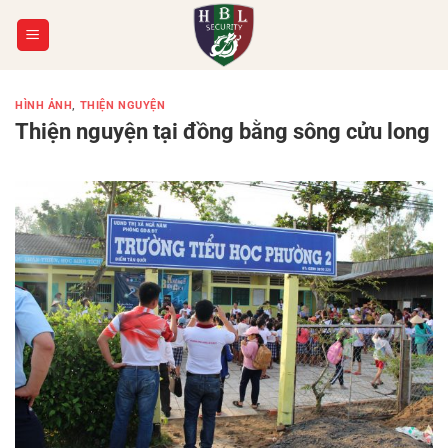
Chuyển
đến
nội
dung
HÌNH ẢNH
,
THIỆN NGUYỆN
Thiện nguyện tại đồng bằng sông cửu long