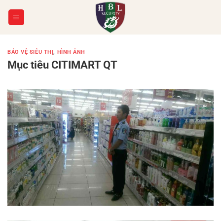
Chuyển
đến
nội
dung
BẢO VỆ SIÊU THỊ
,
HÌNH ẢNH
Mục tiêu CITIMART QT