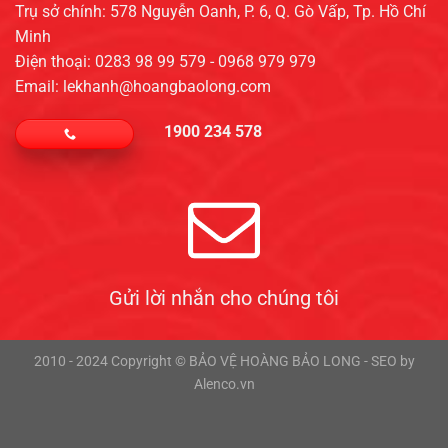
Trụ sở chính: 578 Nguyễn Oanh, P. 6, Q. Gò Vấp, Tp. Hồ Chí
Minh
Điện thoại: 0283 98 99 579 - 0968 979 979
Email: lekhanh@hoangbaolong.com
1900 234 578
Gửi lời nhắn cho chúng tôi
2010 - 2024 Copyright © BẢO VỆ HOÀNG BẢO LONG - SEO by
Alenco.vn